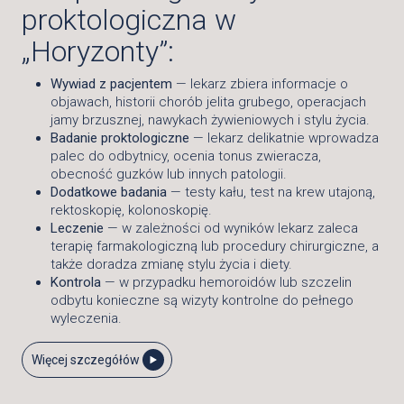
proktologiczna w
„Horyzonty”:
Wywiad z pacjentem
— lekarz zbiera informacje o
objawach, historii chorób jelita grubego, operacjach
jamy brzusznej, nawykach żywieniowych i stylu życia.
Badanie proktologiczne
— lekarz delikatnie wprowadza
palec do odbytnicy, ocenia tonus zwieracza,
obecność guzków lub innych patologii.
Dodatkowe badania
— testy kału, test na krew utajoną,
rektoskopię, kolonoskopię.
Leczenie
— w zależności od wyników lekarz zaleca
terapię farmakologiczną lub procedury chirurgiczne, a
także doradza zmianę stylu życia i diety.
Kontrola
— w przypadku hemoroidów lub szczelin
odbytu konieczne są wizyty kontrolne do pełnego
wyleczenia.
Więcej szczegółów