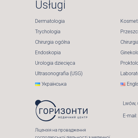
Usługi
Dermatologia
Kosmet
Trychologia
Przesz
Chirurgia ogólna
Chirurgi
Endoskopia
Ginekol
Urologia dziecięca
Proktol
Ultrasonografia (USG)
Laborat
Українська
Engli
Lwów, 
E-mail
Ліцензія на провадження
господарської діяльності з медичної