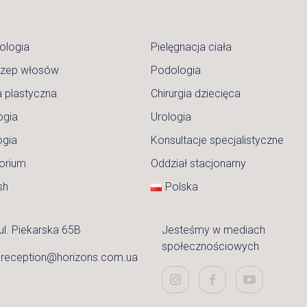
ologia
Pielęgnacja ciała
czep włosów
Podologia
a plastyczna
Chirurgia dziecięca
ogia
Urologia
ogia
Konsultacje specjalistyczne
orium
Oddział stacjonarny
sh
Polska
ul. Piekarska 65B
Jesteśmy w mediach
społecznościowych
:
reception@horizons.com.ua