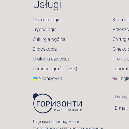
Usługi
Dermatologia
Kosmet
Trychologia
Przesz
Chirurgia ogólna
Chirurgi
Endoskopia
Ginekol
Urologia dziecięca
Proktol
Ultrasonografia (USG)
Laborat
Українська
Engli
Lwów, 
E-mail
Ліцензія на провадження
господарської діяльності з медичної