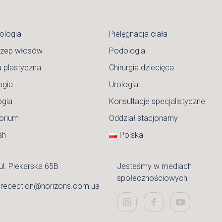
ologia
Pielęgnacja ciała
czep włosów
Podologia
a plastyczna
Chirurgia dziecięca
ogia
Urologia
ogia
Konsultacje specjalistyczne
orium
Oddział stacjonarny
sh
Polska
ul. Piekarska 65B
Jesteśmy w mediach
społecznościowych
:
reception@horizons.com.ua