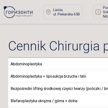
Pon
Lwów,
Sob
ul. Piekarska 65B
Ndz
Cennik Chirurgia 
Abdominoplastyka
Abdominoplastyka + liposukcja brzucha i talii
Bezpośredni lifting środkowej części twarzy (policzki /
Blefaroplastyka okrężna / górna + dolna