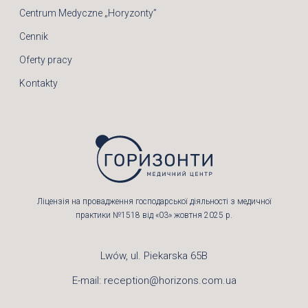
Centrum Medyczne „Horyzonty”
Cennik
Oferty pracy
Kontakty
Ліцензія на провадження господарської діяльності з медичної
практики №1518 від «03» жовтня 2025 р.
Lwów, ul. Piekarska 65B
E-mail:
reception@horizons.com.ua