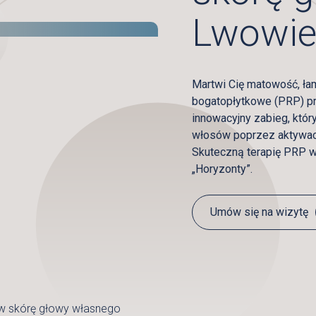
Lwowi
Martwi Cię matowość, ł
bogatopłytkowe (PRP) pr
innowacyjny zabieg, któ
włosów poprzez aktywac
Skuteczną terapię PRP w
„Horyzonty”.
Umów się na wizytę
w skórę głowy własnego