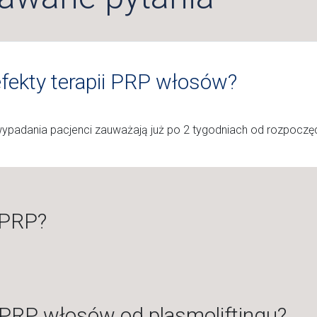
fekty terapii PRP włosów?
ypadania pacjenci zauważają już po 2 tygodniach od rozpoczęci
 PRP?
a PRP włosów od plasmoliftingu?