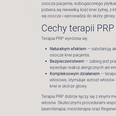
osocza pacjenta, wzbogaconego płytkam
pobiera się niewielką ilość krwi żylnej, z 
się osocze i wprowadza do skóry głowy.
Cechy terapii PRP
Terapia PRP wyróżnia się:
Naturalnym efektem
— substancją ak
osocze krwi pacjenta;
Bezpieczeństwem
— zabieg jest pra
wywołuje reakcji alergicznych ani in
Kompleksowym działaniem
— terapi
włosowe, stymuluje wzrost włosów 
krwi w skórze głowy.
Terapia PRP dobrze łączy się z innymi m
włosów. Skutecznymi procedurami wsp
laseroterapia, mezoterapia oraz Regener