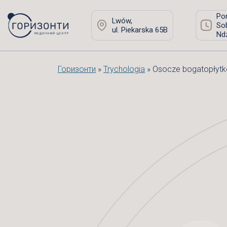
Pon
Lwów,
Sob
ul. Piekarska 65B
Ndz
Горизонти
»
Trychologia
»
Osocze bogatopłytk