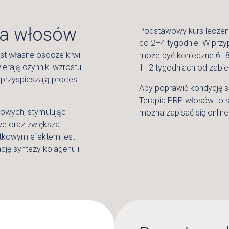
la włosów
Podstawowy kurs leczen
co 2–4 tygodnie. W prz
st własne osocze krwi
może być konieczne 6–8 s
erają czynniki wzrostu,
1–2 tygodniach od zabie
przyspieszają proces
Aby poprawić kondycję sk
Terapia PRP włosów to s
owych, stymulując
można zapisać się online 
e oraz zwiększa
tkowym efektem jest
ję syntezy kolagenu i