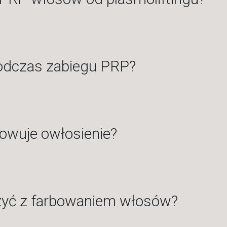
odczas zabiegu PRP?
owuje owłosienie?
zyć z farbowaniem włosów?