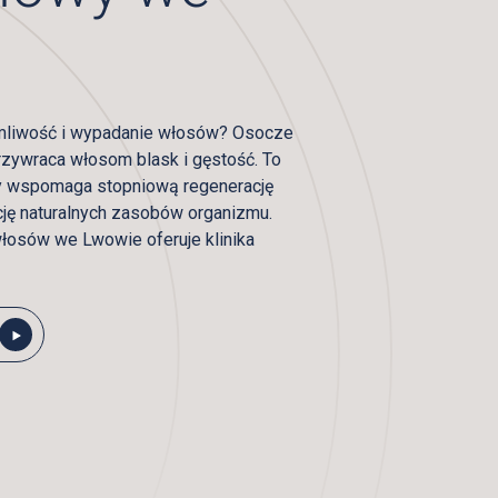
e
amliwość i wypadanie włosów? Osocze
zywraca włosom blask i gęstość. To
ry wspomaga stopniową regenerację
ję naturalnych zasobów organizmu.
łosów we Lwowie oferuje klinika