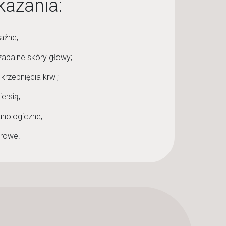
azania:
aźne;
apalne skóry głowy;
krzepnięcia krwi;
iersią;
nologiczne;
rowe.