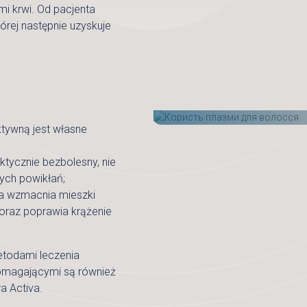
i krwi. Od pacjenta
której następnie uzyskuje
tywną jest własne
ktycznie bezbolesny, nie
nych powikłań;
a wzmacnia mieszki
oraz poprawia krążenie
etodami leczenia
omagającymi są również
a Activa.