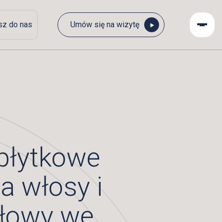
sz do nas
Umów się na wizytę
płytkowe
a włosy i
głowy we