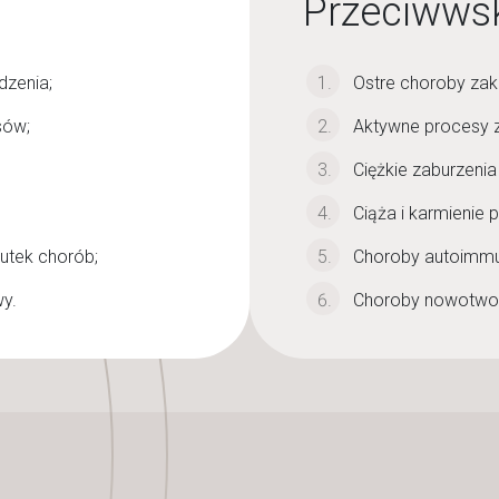
Przeciwwsk
zenia;
Ostre choroby zak
sów;
Aktywne procesy z
Ciężkie zaburzenia 
Ciąża i karmienie p
utek chorób;
Choroby autoimmu
wy.
Choroby nowotwo