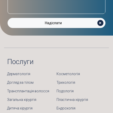
Послуги
Дерматологія
Косметологія
Догляд за тілом
Трихологія
Трансплантація волосся
Подологія
Загальна хірургія
Пластична хірургія
Дитяча хірургія
Ендоскопія