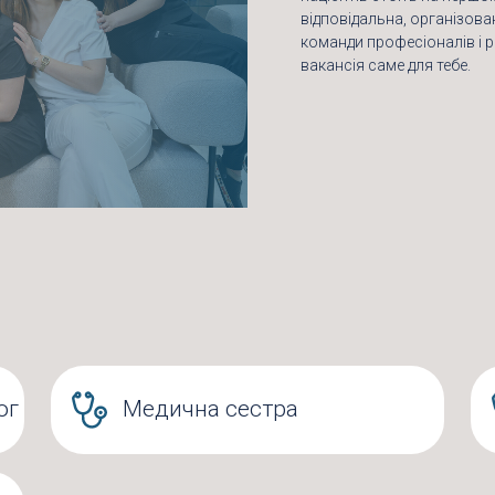
відповідальна, організова
команди професіоналів і 
вакансія саме для тебе.
ог
Медична сестра