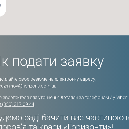
а
Як подати заявку
дсилайте своє резюме на електронну адресу:
.kuzminov@horizons.com.ua
 звертайтеся для уточнення деталей за телефоном / у Viber:
 (050) 317 09 44
удемо раді бачити вас частиною 
доров’я та краси «Горизонти»!