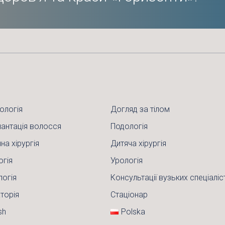
ологія
Догляд за тілом
антація волосся
Подологія
на хірургія
Дитяча хірургія
огія
Урологія
логія
Консультації вузьких спеціаліс
торія
Стаціонар
sh
Polska