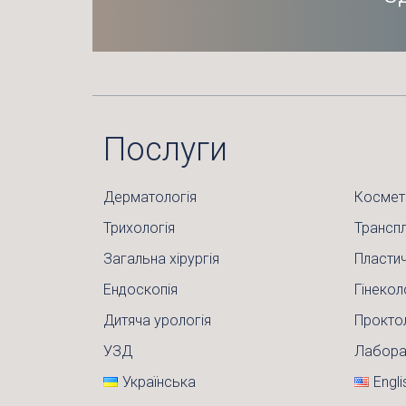
Послуги
Дерматологія
Космет
Трихологія
Транспл
Загальна хірургія
Пластич
Ендоскопія
Гінекол
Дитяча урологія
Прокто
УЗД
Лабора
Українська
Engli