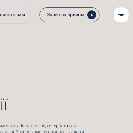
пишіть нам
Запис на прийом
ї
зонти» у Львові, місце, де турбота про
му місці. Запрошуємо до співпраці, якщо ти