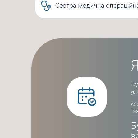
Сестра медична операційн
На
yu
Або
+38
Б
з