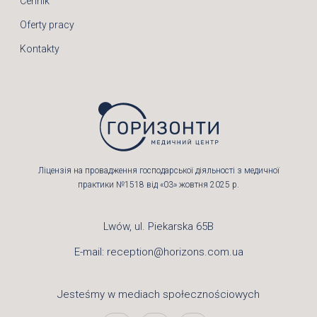
Cennik
Oferty pracy
Kontakty
Ліцензія на провадження господарської діяльності з медичної
практики №1518 від «03» жовтня 2025 р.
Lwów, ul. Piekarska 65B
E-mail:
reception@horizons.com.ua
Jesteśmy w mediach społecznościowych