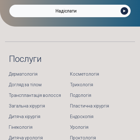
Послуги
Дерматологія
Косметологія
Догляд за тілом
Трихологія
Трансплантація волосся
Подологія
Загальна хірургія
Пластична хірургія
Дитяча хірургія
Ендоскопія
Гінекологія
Урологія
Дитяча урологія
Проктологія