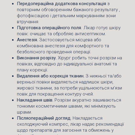
Передопераційна додаткова консультація
з
повторним обговоренням бажаного результату ,
фотофіксацією і детальним маркуванням зони
втручання
Підготовка операційного поля
. Лікар готує шкіру
повік: очищає та обробляє антисептиком.
Анестезія.
Застосовується місцева або
комбінована анестезія для комфортного та
безболісного проведення операції.
Виконання розрізу.
Хірург робить точні розрізи на
повіках, відповідно до індивідуальної анатомії та
плану корекції.
Видалення або корекція тканин.
З нижньої та/або
верхньої повіки видаляється надлишок шкіри,
жирової тканини, за потреби ущільнюються м’язи
повік для покращення контуру очей.
Накладання швів.
Розрізи акуратно зашиваються
тонкими косметичними швами, які мінімізують
шрами.
Післяопераційний догляд.
Накладається
охолоджуючий компрес, лікар надає рекомендації
щодо препаратів для загоєння та обмежень у