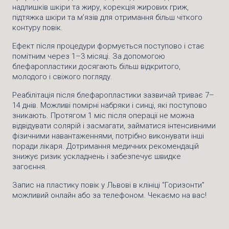
надлишків шкіри та жиру, корекція жирових гриж,
підтяжка шкіри та м’язів для отримання більш чіткого
контуру повік.
Ефект після процедури формується поступово і стає
помітним через 1–3 місяці. За допомогою
блефаропластики досягають більш відкритого,
молодого і свіжого погляду.
Реабілітація після блефаропластики зазвичай триває 7–
14 днів. Можливі помірні набряки і синці, які поступово
зникають. Протягом 1 міс після операції не можна
відвідувати солярій і засмагати, займатися інтенсивними
фізичними навантаженнями, потрібно виконувати інші
поради лікаря. Дотримання медичних рекомендацій
знижує ризик ускладнень і забезпечує швидке
загоєння.
Запис на пластику повік у Львові в клініці “Горизонти”
можливий онлайн або за телефоном. Чекаємо на вас!