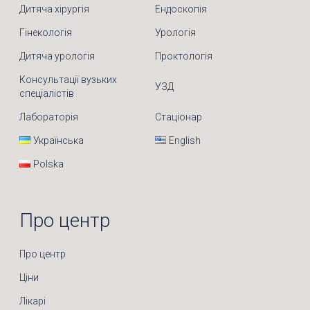
Дитяча хірургія
Ендоскопія
Гінекологія
Урологія
Дитяча урологія
Проктологія
Консультації вузьких
УЗД
спеціалістів
Лабораторія
Стаціонар
Українська
English
Polska
Про центр
Про центр
Ціни
Лікарі