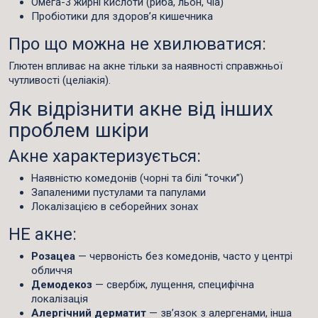
Омега-3 жирні кислоти (риба, льон, чіа)
Пробіотики для здоров’я кишечника
Про що можна не хвилюватися:
Глютен впливає на акне тільки за наявності справжньої
чутливості (целіакія).
Як відрізнити акне від інших
проблем шкіри
Акне характеризується:
Наявністю комедонів (чорні та білі “точки”)
Запаленими пустулами та папулами
Локалізацією в себорейних зонах
НЕ акне:
Розацеа
— червоність без комедонів, часто у центрі
обличчя
Демодекоз
— свербіж, лущення, специфічна
локалізація
Алергічний дерматит
— зв’язок з алергенами, інша