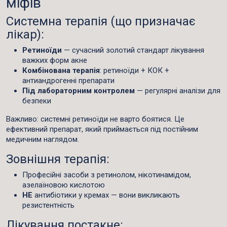
міфів
Системна терапія (що призначає
лікар):
Ретиноїди
— сучасний золотий стандарт лікування
важких форм акне
Комбінована терапія
: ретиноїди + КОК +
антиандрогенні препарати
Під лабораторним контролем
— регулярні аналізи для
безпеки
Важливо
: системні ретиноїди не варто боятися. Це
ефективний препарат, який приймається під постійним
медичним наглядом.
Зовнішня терапія:
Професійні засоби з ретинолом, нікотинамідом,
азелаїновою кислотою
НЕ
антибіотики у кремах — вони викликають
резистентність
Лікування постакне: