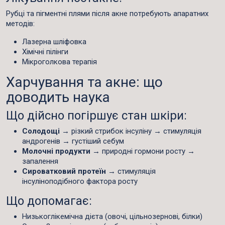
Рубці та пігментні плями після акне потребують апаратних
методів:
Лазерна шліфовка
Хімічні пілінги
Мікроголкова терапія
Харчування та акне: що
доводить наука
Що дійсно погіршує стан шкіри:
Солодощі
→ різкий стрибок інсуліну → стимуляція
андрогенів → густіший себум
Молочні продукти
→ природні гормони росту →
запалення
Сироватковий протеїн
→ стимуляція
інсуліноподібного фактора росту
Що допомагає:
Низькоглікемічна дієта (овочі, цільнозернові, білки)