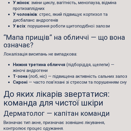
У жінок
: зміни циклу, вагітність, менопауза, відміна
протизаплідних
У чоловіків
: стрес, який підвищує кортизол та
дисбаланс андрогенів
У всіх
: порушення роботи щитоподібної залози
“Мапа прищів” на обличчі — що вона
означає?
Локалізація висипань не випадкова:
Нижня третина обличчя
(підборіддя, щелепи) —
жіночі андрогени
Т-зона
(лоб, ніс) — підвищена активність сальних залоз
Скроні
— часто пов’язані зі стресом та порушенням сну
До яких лікарів звертатися:
команда для чистої шкіри
Дерматолог — капітан команди
Визначає тип акне, призначає зовнішнє лікування,
контролює процес одужання.