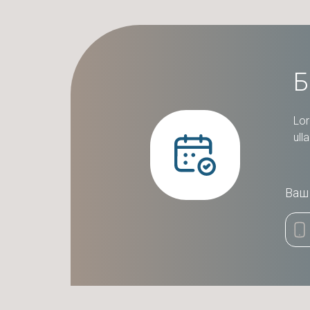
Б
Lor
ull
Ваш