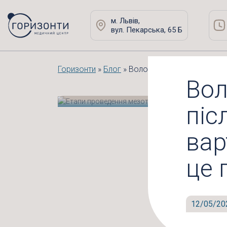
м. Львів,
вул. Пекарська, 65 Б
Горизонти
»
Блог
»
Волосся на гребінці: коли
Вол
піс
вар
це 
12/05/20