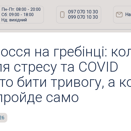
Пн-Пт: 08:00 - 20:00
097 070 10 30
На
Сб: 09:00 - 18:00
099 070 10 30
Нд: вихідний
 після стресу та COVID варто бити тривогу, а коли це пройде
осся на гребінці: ко
ля стресу та COVID
то бити тривогу, а к
пройде само
26