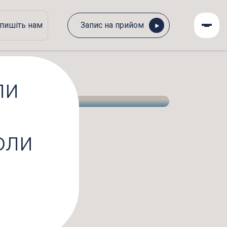
пишіть нам
Запис на прийом
 само
ли
оли