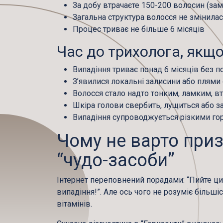
За добу втрачаєте 150-200 волосин (зам
Загальна структура волосся не змінила
Процес триває не більше 6 місяців
Час до трихолога, якщо
Випадіння триває понад 6 місяців без 
З’явилися локальні залисини або плями
Волосся стало надто тонким, ламким, в
Шкіра голови свербить, лущиться або 
Випадіння супроводжується різкими г
Чому не варто приз
“чудо-засоби”
Інтернет переповнений порадами: “Пийте цин
випадіння!”. Але ось чого не розуміє більші
вітамінів
.