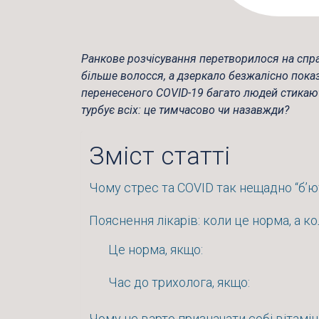
Ранкове розчісування перетворилося на спр
більше волосся, а дзеркало безжалісно показ
перенесеного COVID-19 багато людей стикают
турбує всіх: це тимчасово чи назавжди?
Зміст статті
Чому стрес та COVID так нещадно “б’
Пояснення лікарів: коли це норма, а к
Це норма, якщо:
Час до трихолога, якщо:
Чому не варто призначати собі вітамін