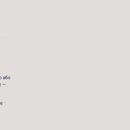
ю або
т —
ає