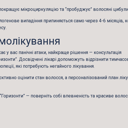
покращує мікроциркуляцію та “пробуджує” волосяні цибули
елогенове випадіння припиняється само через 4-6 місяців, 
су.
амолікування
ає у вас панічні атаки, найкраще рішення — консультація
изонти”. Досвідчені лікарі допоможуть відрізнити тимчасо
пеції, які потребують негайного лікування.
ктивно оцінити стан волосся, а персоналізований план лік
“Горизонти”
— поверніть собі впевненість та красиве волос