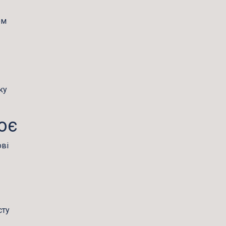
ом
ку
ює
ві
сту