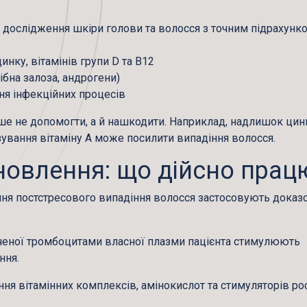
 дослідження шкіри голови та волосся з точним підрахунк
инку, вітамінів групи D та B12
ібна залоза, андрогени)
я інфекційних процесів
е не допомогти, а й нашкодити. Наприклад, надлишок цин
озування вітаміну A може посилити випадіння волосся.
дновлення: що дійсно прац
ння постстресового
випадіння волосся
застосовують доказо
гаченої тромбоцитами власної плазми пацієнта стимулюють
ння.
ня вітамінних комплексів, амінокислот та стимуляторів ро