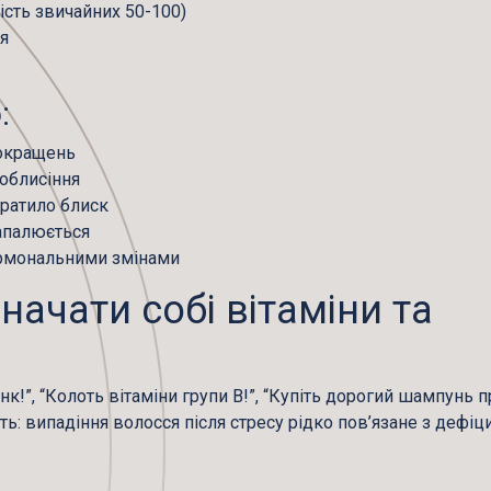
ість звичайних 50-100)
ся
:
покращень
 облисіння
тратило блиск
запалюється
ормональними змінами
начати собі вітаміни та
к!”, “Колоть вітаміни групи B!”, “Купіть дорогий шампунь п
сть:
випадіння волосся після стресу рідко пов’язане з дефіц