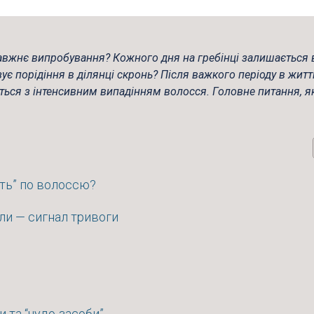
авжнє випробування? Кожного дня на гребінці залишається 
ує порідіння в ділянці скронь? Після важкого періоду в житт
ься з інтенсивним випадінням волосся. Головне питання, я
ють” по волоссю?
оли — сигнал тривоги
и та “чудо-засоби”