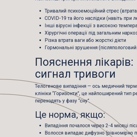
Тривалий психоемоційний стрес (втрата
COVID-19 та його наслідки (навіть при л
Інші вірусні інфекції з високою темпе
Хірургічні операції під загальним нарк
Різка втрата ваги або жорсткі дієти
Гормональні зрушення (післяпологовий 
Пояснення лікарів:
сигнал тривоги
Телогенове випадіння
— ось медичний термін
клініки “Горизонти”, це найпоширений тип 
переходять у фазу “сну”.
Це норма, якщо:
Випадіння почалося через 2-4 місяці піс
Волосся випадає дифузно (рівномірно по