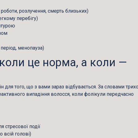
 роботи, розлучення, смерть близьких)
егкому перебігу)
ратурою
озом
період, менопауза)
 коли це норма, а коли —
 для того, що з вами зараз відбувається. За словами трих
реактивного випадіння волосся, коли фолікули передчасно
ля стресової події
 всій голові)