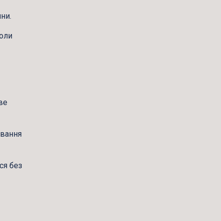
ни.
коли
ве
ування
ся без