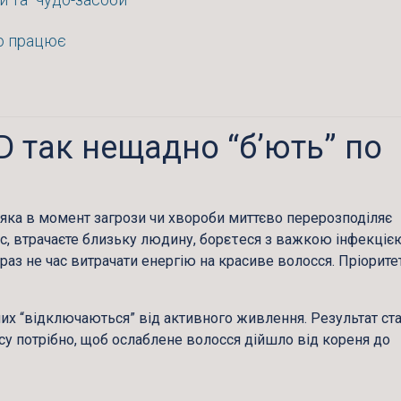
но працює
D так нещадно “б’ють” по
, яка в момент загрози чи хвороби миттєво перерозподіляє
с, втрачаєте близьку людину, борετеся з важкою інфекціє
араз не час витрачати енергію на красиве волосся. Пріорите
их “відключаються” від активного живлення. Результат ст
асу потрібно, щоб ослаблене волосся дійшло від кореня до