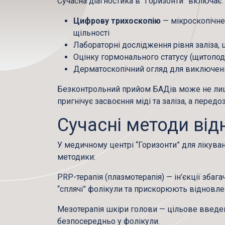
Сучасна діагностика в “Горизонти” включає:
Цифрову трихоскопію
— мікроскопічне
щільності
Лабораторні дослідження рівня заліза, ц
Оцінку гормонального статусу (щитопод
Дерматоскопічний огляд для виключенн
Безконтрольний прийом БАДів може не лиш
пригнічує засвоєння міді та заліза, а перед
Сучасні методи ві
У медичному центрі “Горизонти” для лікува
методики:
PRP-терапія (плазмотерапія)
— ін’єкції зба
“сплячі” фолікули та прискорюють відновле
Мезотерапія шкіри голови
— цільове введен
безпосередньо у фолікули.