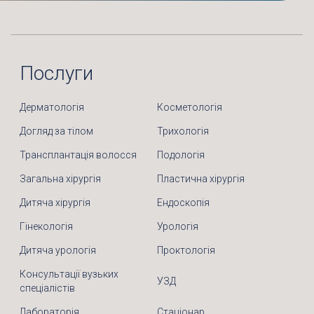
Послуги
Дерматологія
Косметологія
Догляд за тілом
Трихологія
Трансплантація волосся
Подологія
Загальна хірургія
Пластична хірургія
Дитяча хірургія
Ендоскопія
Гінекологія
Урологія
Дитяча урологія
Проктологія
Консультації вузьких
УЗД
спеціалістів
Лабораторія
Стаціонар