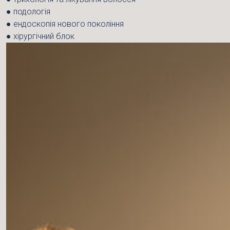
●
подологія
●
ендоскопія нового покоління
●
хірургічний блок