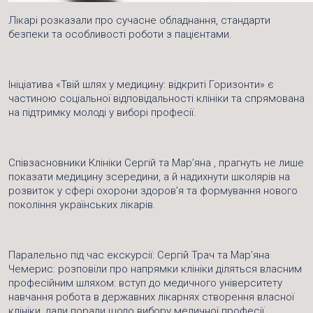
Лікарі розказали про сучасне обладнання, стандарти
безпеки та особливості роботи з пацієнтами.
Ініціатива «Твій шлях у медицину: відкриті Горизонти»
є
частиною соціальної відповідальності клініки та спрямована
на підтримку молоді у виборі професії.
Співзасновники Клініки Сергій та Мар’яна , прагнуть не лише
показати медицину зсередини, а й надихнути школярів на
розвиток у сфері охорони здоров’я та формування нового
покоління українських лікарів.
Паралельно під час екскурсії: Сергій Трач та Мар’яна
Чемерис: розповіли про напрямки клініки діляться власним
професійним шляхом: вступ до медичного університету
навчання робота в державних лікарнях створення власної
клініки, дали поради щодо вибору медичної професії.