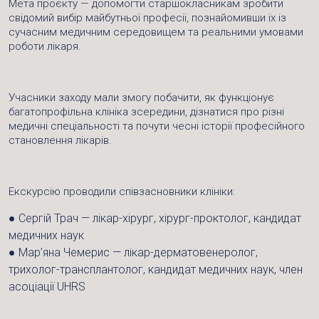
Мета проєкту — допомогти старшокласникам зробити
свідомий вибір майбутньої професії, познайомивши їх із
сучасним медичним середовищем та реальними умовами
роботи лікаря.
Учасники заходу мали змогу побачити, як функціонує
багатопрофільна клініка зсередини, дізнатися про різні
медичні спеціальності та почути чесні історії професійного
становлення лікарів.
Екскурсію проводили співзасновники клініки:
●
Сергій Трач — лікар-хірург, хірург-проктолог, кандидат
медичних наук
●
Мар’яна Чемерис — лікар-дерматовенеролог,
трихолог-трансплантолог, кандидат медичних наук, член
асоціації UHRS