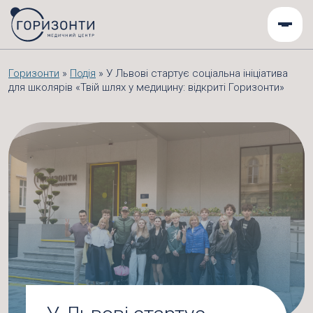
Горизонти
»
Подія
»
У Львові стартує соціальна ініціатива
для школярів «Твій шлях у медицину: відкриті Горизонти»