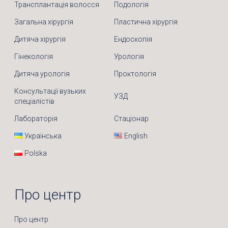
Трансплантація волосся
Подологія
Загальна хірургія
Пластична хірургія
Дитяча хірургія
Ендоскопія
Гінекологія
Урологія
Дитяча урологія
Проктологія
Консультації вузьких
УЗД
спеціалістів
Лабораторія
Стаціонар
Українська
English
Polska
Про центр
Про центр