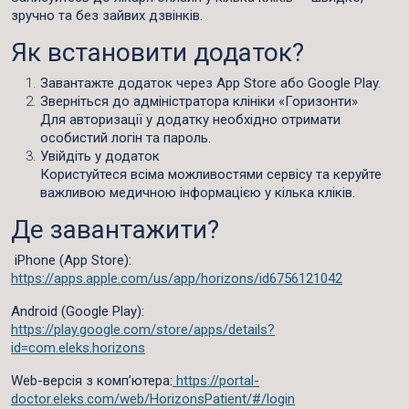
зручно та без зайвих дзвінків.
Як встановити додаток?
Завантажте додаток
через App Store або Google Play.
Зверніться до адміністратора клініки «Горизонти»
Для авторизації у додатку необхідно отримати
особистий логін та пароль
.
Увійдіть у додаток
Користуйтеся всіма можливостями сервісу та керуйте
важливою медичною інформацією у кілька кліків.
Де завантажити?
iPhone (App Store):
https://apps.apple.com/us/app/horizons/id6756121042
Android (Google Play):
https://play.google.com/store/apps/details?
id=com.eleks.horizons
Web-версія з комп’ютера:
https://portal-
doctor.eleks.com/web/HorizonsPatient/#/login