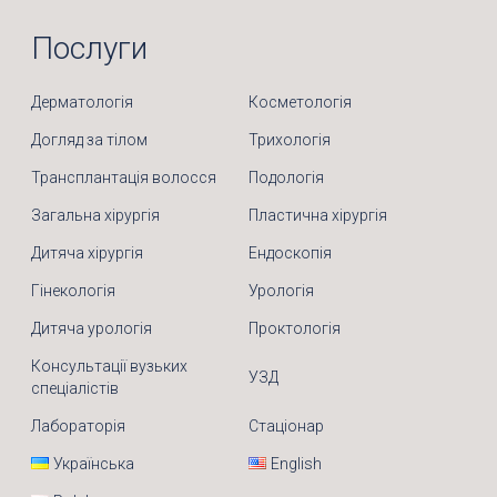
Послуги
Дерматологія
Косметологія
Догляд за тілом
Трихологія
Трансплантація волосся
Подологія
Загальна хірургія
Пластична хірургія
Дитяча хірургія
Ендоскопія
Гінекологія
Урологія
Дитяча урологія
Проктологія
Консультації вузьких
УЗД
спеціалістів
Лабораторія
Стаціонар
Українська
English