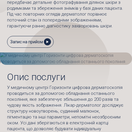
передбачає детальне фотографування ділянок шкіри з
родимками та збереження знімків у базі даних пацієнта.
Під час повторних оглядів дерматолог порівнює
поточний стан із попередніми зображеннями,
гарантуючи ранню діагностику захворювань шкіри.
Запис на прийом
Опис послуги
У медичному центрі Горизонти цифрова дерматоскопія
проводиться за допомогою обладнання останнього
покоління, яке забезпечує збільшення до 200 разів та
чудову якість зображення. Лікар-дерматолог досліджує
структуру новоутворень, судинний малюнок,
пігментацію та інші параметри, непомітні неозброєним
оком. Усі дані зберігаються в електронній картці
пацієнта, що дозволяє будувати індивідуальну