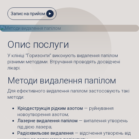
Запис на прийом
Опис послуги
У клініці “Горизонти” виконують видалення папілом
різними методами. Втручання проводять досвідчені
лікарі.
Методи видалення папілом
Для ефективного видалення папілом застосовують такі
методи:
Кріодеструкція рідким азотом
— руйнування
новоутворення азотом;
Лазерне видалення папілом
— випалення утворень
під дією лазера;
Радіохвильове видалення
— відсічення утворень від