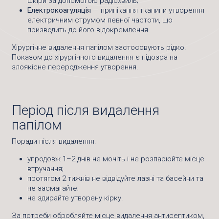
шкіри за допомогою радіохвиль;
Електрокоагуляція
— припікання тканини утворення
електричним струмом певної частоти, що
призводить до його відокремлення.
Хірургічне видалення папілом застосовують рідко.
Показом до хірургічного видалення є підозра на
злоякісне переродження утворення.
Період після видалення
папілом
Поради після видалення:
упродовж 1–2 днів не мочіть і не розпарюйте місце
втручання;
протягом 2 тижнів не відвідуйте лазні та басейни та
не засмагайте;
не здирайте утворену кірку.
За потреби обробляйте місце видалення антисептиком,