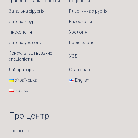
Трансплантація волосся
Подологія
Загальна хірургія
Пластична хірургія
Дитяча хірургія
Ендоскопія
Гінекологія
Урологія
Дитяча урологія
Проктологія
Консультації вузьких
УЗД
спеціалістів
Лабораторія
Стаціонар
Українська
English
Polska
Про центр
Про центр