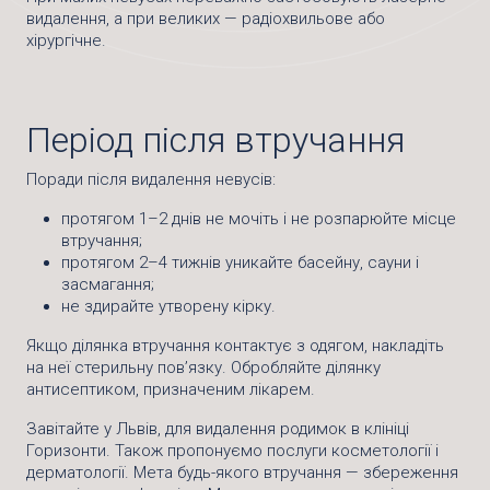
видалення, а при великих — радіохвильове або
хірургічне.
Період після втручання
Поради після видалення невусів:
протягом 1–2 днів не мочіть і не розпарюйте місце
втручання;
протягом 2–4 тижнів уникайте басейну, сауни і
засмагання;
не здирайте утворену кірку.
Якщо ділянка втручання контактує з одягом, накладіть
на неї стерильну пов’язку. Обробляйте ділянку
антисептиком, призначеним лікарем.
Завітайте у Львів, для видалення родимок в клініці
Горизонти. Також пропонуємо послуги косметології і
дерматології. Мета будь-якого втручання — збереження