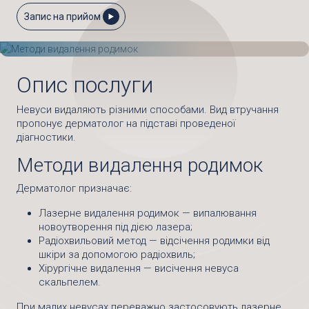
Запис на прийом
Опис послуги
Невуси видаляють різними способами. Вид втручання
пропонує дерматолог на підставі проведеної
діагностики.
Методи видалення родимок
Дерматолог призначає:
Лазерне видалення родимок — випалювання
новоутворення під дією лазера;
Радіохвильовий метод — відсічення родимки від
шкіри за допомогою радіохвиль;
Хірургічне видалення — висічення невуса
скальпелем.
При малих невусах переважно застосовують лазерне