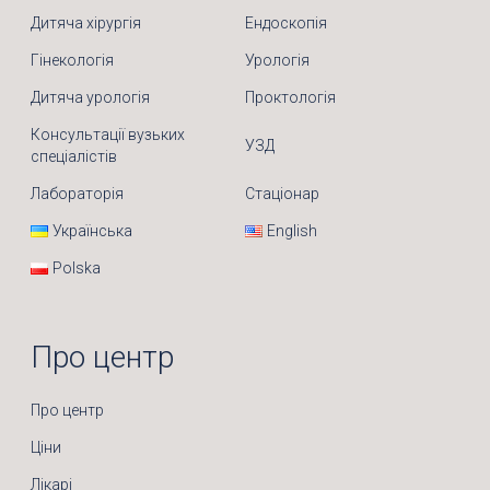
Дитяча хірургія
Ендоскопія
Гінекологія
Урологія
Дитяча урологія
Проктологія
Консультації вузьких
УЗД
спеціалістів
Лабораторія
Стаціонар
Українська
English
Polska
Про центр
Про центр
Ціни
Лікарі