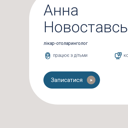
Анна
Новоставсь
лікар-отоларинголог
працює з дітьми
ко
Записатися