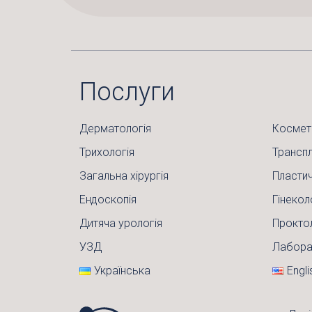
Послуги
Дерматологія
Космет
Трихологія
Транспл
Загальна хірургія
Пластич
Ендоскопія
Гінекол
Дитяча урологія
Прокто
УЗД
Лабора
Українська
Engli