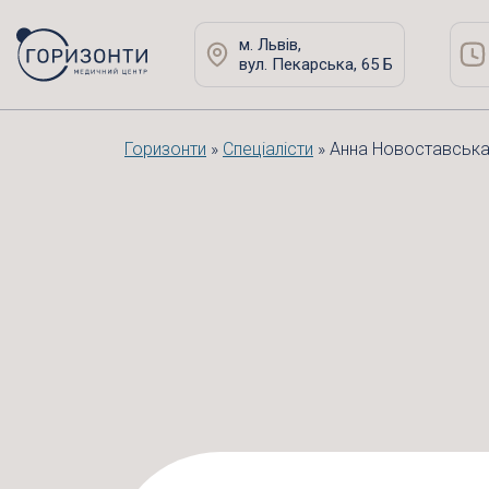
м. Львів,
вул. Пекарська, 65 Б
Горизонти
»
Спеціалісти
»
Анна Новоставськ