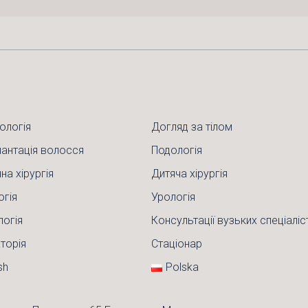
ологія
Догляд за тілом
антація волосся
Подологія
на хірургія
Дитяча хірургія
огія
Урологія
логія
Консультації вузьких спеціаліс
торія
Стаціонар
sh
Polska