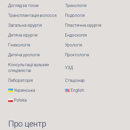
Догляд за тілом
Трихологія
Трансплантація волосся
Подологія
Загальна хірургія
Пластична хірургія
Дитяча хірургія
Ендоскопія
Гінекологія
Урологія
Дитяча урологія
Проктологія
Консультації вузьких
УЗД
спеціалістів
Лабораторія
Стаціонар
Українська
English
Polska
Про центр