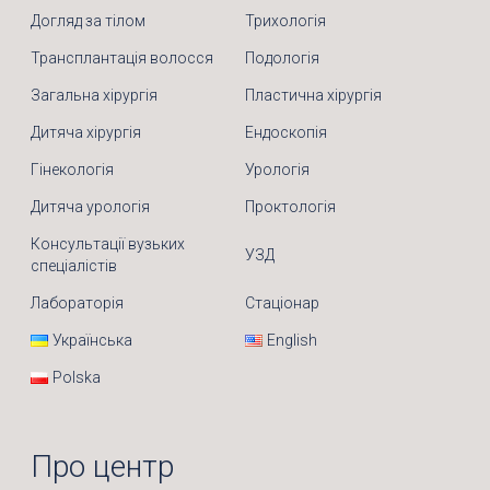
Догляд за тілом
Трихологія
Трансплантація волосся
Подологія
Загальна хірургія
Пластична хірургія
Дитяча хірургія
Ендоскопія
Гінекологія
Урологія
Дитяча урологія
Проктологія
Консультації вузьких
УЗД
спеціалістів
Лабораторія
Стаціонар
Українська
English
Polska
Про центр