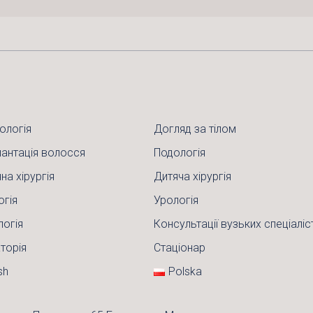
ологія
Догляд за тілом
антація волосся
Подологія
на хірургія
Дитяча хірургія
огія
Урологія
логія
Консультації вузьких спеціаліс
торія
Стаціонар
sh
Polska