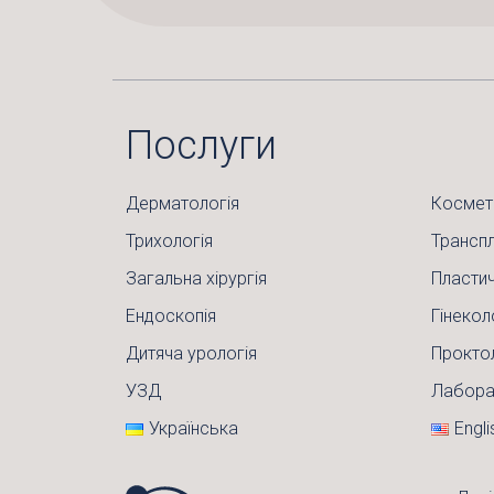
Послуги
Дерматологія
Космет
Трихологія
Транспл
Загальна хірургія
Пластич
Ендоскопія
Гінекол
Дитяча урологія
Прокто
УЗД
Лабора
Українська
Engli