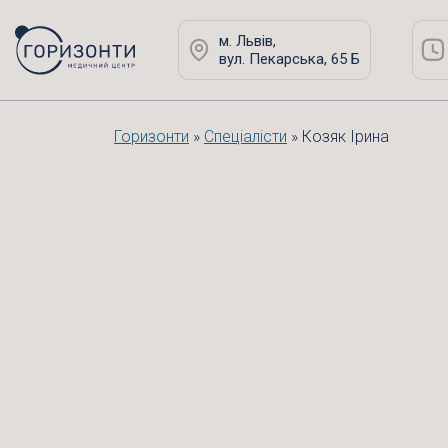
м. Львів,
вул. Пекарська, 65 Б
Горизонти
»
Спеціалісти
»
Козяк Ірина