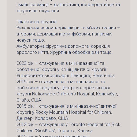
і мальформації – діагностика, консервативне та
хірургічне лікування
Пластична хірургія
Видалення новоутворів шкіри та м’яких тканин –
атероми, дермоїдні кісти, фіброми, папіломи,
невуси тощо.
Амбулаторна хірургічна допомога, корекція
врослого нігтя, хірургічна обробка ран тощо.
2023 рік – стажування з міінінвазивної та
роботичної хірургії у Клініці дитячої хірургії
Університетської лікарні Лейпцига, Німеччина
2019 рік – стажування із мініінвазивної та
роботичної хірургії у Центрі колоректальної
хірургії Nationwide Children’s Hospital, Коламбус,
Огайо, США
2015 рік – стажування із мініінвазичної дитячої
хірургії у Rocky Mountain Hospital for Children,
Денвер, Колорадо, США
2013 рік – стажування у Toronto Hospital for Sick
Children “SickKids”, Торонто, Канада
2012 рік – 3-місячне стажування у