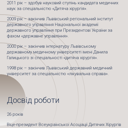
2011 рік – здобув науковий ступінь кандидата медичних
наук за спеціальністю «
Дитяча х
ірургія»
.
2009 рік – закінчив Львівський регіональний інститут
державного управління Національної академії
державного управління при Президентові України за
фахом «державне управління».
2000 рік – закінчив інтернатуру Львівському
державному медичному університеті імені Данила
Галицького зі спеціальності «дитяча хірургія».
1998 рік – закінчив Львівський державний медичний
університет за спеціальністю «лікувальна справа».
Досвід роботи
26 років
Віце-президент Всеукраїнської
А
соціації
Д
итячих
Х
ірургів