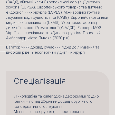
(ВАДХ)
,
дійсний
член Європейської асоціації дитячих
хірургів (EUPSA)
,
Європейського товариства дитячих
ендоскопічних хірургів (ESPES)
, Міжнародної групи з
лікування вад грудної клітки (
CWIG), Європейської спілки
медичних спеціалістів
(
UEMS
)
, Української асоціації
дитячої онкології
/
гематології (УкАДОГ). Експерт МОЗ
України зі спеціальності «Дитяча хірургія». Почесни
й
Амбасадор міста Львова
(2020 рік)
.
Багаторічний досвід, сучасний підхід до лікування та
високий рівень експертизи у дитячій хірургії.
Спеціалізація
Лійкоподібна та килеподібна деформації грудної
клітки – понад 20-річний досвід хірургічного і
консервативного лікування.
Мініінвазивна хірургія (лапароскопія та