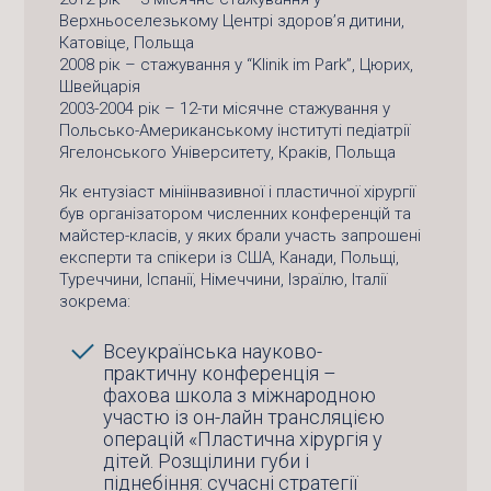
Верхньоселезькому Центрі здоров’я дитини,
Катовіце, Польща
2008 рік – стажування у “Klinik im Park”, Цюрих,
Швейцарія
2003-2004 рік – 12-ти місячне стажування у
Польсько-Американському інституті педіатрії
Ягелонського Університету, Краків, Польща
Як ентузіаст мініінвазивної і пластичної хірургії
був організатором численних конференцій та
майстер-класів, у яких брали участь запрошені
експерти та спікери із США, Канади, Польщі,
Туреччини, Іспанії, Німеччини, Ізраїлю, Італії
зокрема:
Всеукраїнська науково-
практичну конференція –
фахова школа з міжнародною
участю із он-лайн трансляцією
операцій «Пластична хірургія у
дітей. Розщілини губи і
піднебіння: сучасні стратегії