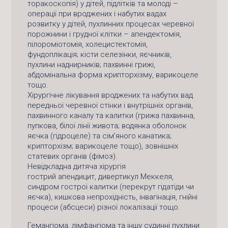
торакоскопія) у дітей, підлітків та молоді –
операції при вроджених і набутих вадах
розвитку у дітей, пухлинних процесах черевної
порожнини і грудної клітки – апендектомія,
пілороміотомія, холецистектомія,
фундоплікація; кісти селезінки, яєчників,
пухлини наднирників; пахвинні грижі,
абдомінальна форма крипторхізму, варикоцеле
тощо.
Хірургічне лікування вроджених та набутих вад
передньої черевної стінки і внутрішніх органів,
пахвинного каналу та калитки (грижа пахвинна,
пупкова, білої лінії живота; водянка оболонок
яєчка (гідроцеле) та сім’яного канатика;
крипторхізм; варикоцеле тощо), зовнішніх
статевих органів (фімоз).
Невідкладна дитяча хірургія
гострий апендицит, дивертикул Меккеля,
синдром гострої калитки (перекрут гідатіди чи
яєчка), кишкова непрохідність, інвагінація, гнійні
процеси (абсцеси) різної локалізації тощо.
Гемангіома, лімфангіома та іншу судинні пухлини