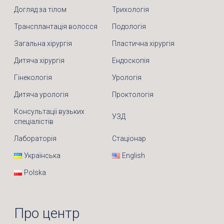
Догляд за тілом
Трихологія
Трансплантація волосся
Подологія
Загальна хірургія
Пластична хірургія
Дитяча хірургія
Ендоскопія
Гінекологія
Урологія
Дитяча урологія
Проктологія
Консультації вузьких
УЗД
спеціалістів
Лабораторія
Стаціонар
Українська
English
Polska
Про центр