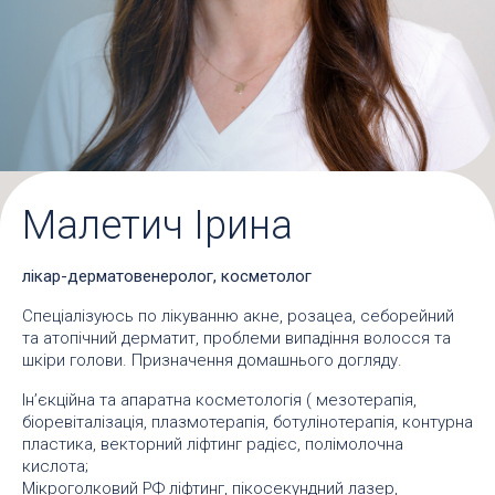
Малетич Ірина
лікар-дерматовенеролог, косметолог
Спеціалізуюсь по лікуванню акне, розацеа, себорейний
та атопічний дерматит, проблеми випадіння волосся та
шкіри голови. Призначення домашнього догляду.
Інʼєкційна та апаратна косметологія ( мезотерапія,
біоревіталізація, плазмотерапія, ботулінотерапія, контурна
пластика, векторний ліфтинг радієс, полімолочна
кислота;
Мікроголковий РФ ліфтинг, пікосекундний лазер,