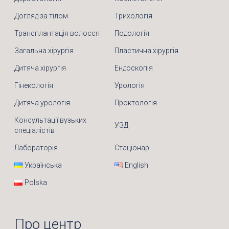
Догляд за тілом
Трихологія
Трансплантація волосся
Подологія
Загальна хірургія
Пластична хірургія
Дитяча хірургія
Ендоскопія
Гінекологія
Урологія
Дитяча урологія
Проктологія
Консультації вузьких
УЗД
спеціалістів
Лабораторія
Стаціонар
Українська
English
Polska
Про центр