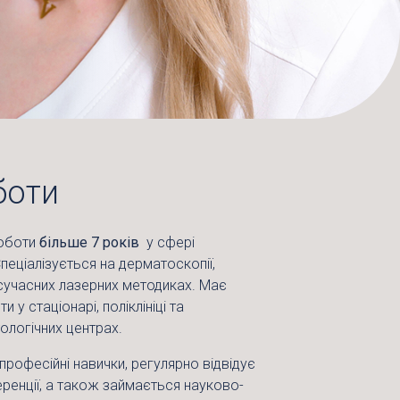
боти
роботи
більше 7 років
у сфері
пеціалізується на дерматоскопії,
а сучасних лазерних методиках. Має
 у стаціонарі, поліклініці та
ологічних центрах.
рофесійні навички, регулярно відвідує
еренції, а також займається науково-