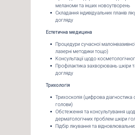
меланоми та інших новоутворень
Складання індивідуальних планів л
догляду
Естетична медицина
Процедури сучасної малоінвазивної 
лазерні методики тощо)
Консультації щодо косметологічно
Профілактика захворювань шкіри та
догляду
Трихологія
Трихоскопія (цифрова діагностика с
голови)
Обстеження та консультування щод
дерматологічних проблем шкіри го
Підбір лікування та відновлювальн