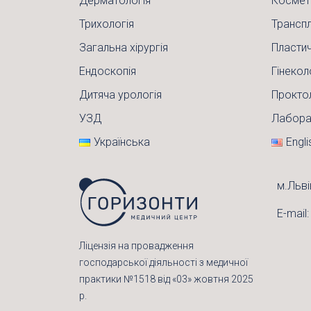
Дерматологія
Космет
Трихологія
Транспл
Загальна хірургія
Пластич
Ендоскопія
Гінекол
Дитяча урологія
Прокто
УЗД
Лабора
Українська
Engli
м.Льві
E-mail
Ліцензія на провадження
господарської діяльності з медичної
практики №1518 від «03» жовтня 2025
р.