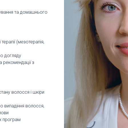
ікування та домашнього
терапії (мезотерапія,
го догляду
 рекомендації з
тану волосся і шкіри
о випадіння волосся,
лови
их програм