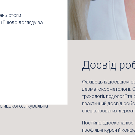
ань стопи
ції щодо догляду за
Досвід ро
Фахівець із досвідом 
дерматокосметології. С
трихології, подології т
практичний досвід роботи
алицького, лікувальна
спеціалізованих дермат
Постійно вдосконалює п
профільні курси й конф