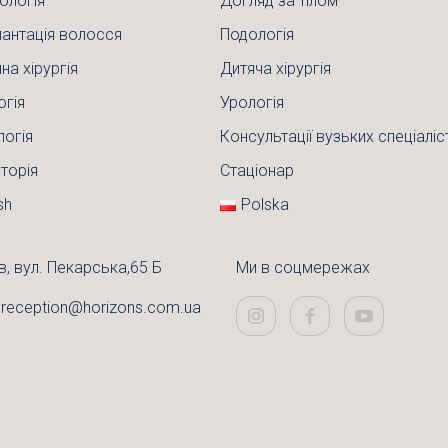
ологія
Догляд за тілом
антація волосся
Подологія
на хірургія
Дитяча хірургія
огія
Урологія
логія
Консультації вузьких спеціаліс
торія
Стаціонар
sh
Polska
в, вул. Пекарська,65 Б
Ми в соцмережах
:
reception@horizons.com.ua