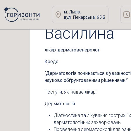
Павличак
м. Львів,
вул. Пекарська, 65 Б
Василина
Горизонти
»
Спеціалісти
»
Павличак Василина
лікар-дерматовенеролог
Кредо
“Дерматологія починається з уважност
науково обґрунтованими рішеннями.”
Послуги, які надає лікар:
Дерматологія
Діагностика та лікування гострих і 
дерматологічних захворювань
Проведення дерматоскопії для ран