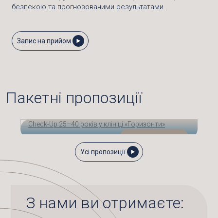
безпекою та прогнозованими результатами.
Запис на прийом
Пакетні пропозиції
9 500
від
грн.
Усі пропозиції
CHECK-UP 25–40 РОКІВ У КЛІНІЦІ
«ГОРИЗОНТИ»
З нами ви отримаєте: