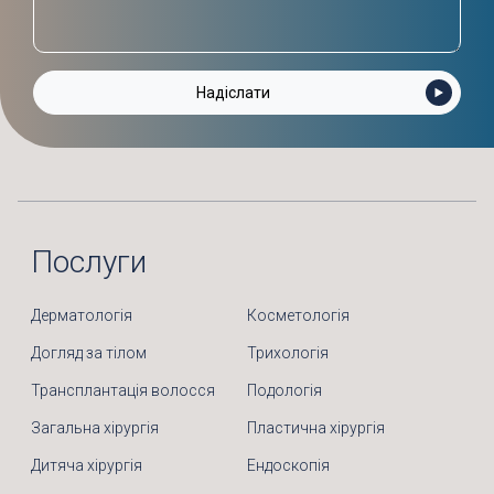
Послуги
Дерматологія
Косметологія
Догляд за тілом
Трихологія
Трансплантація волосся
Подологія
Загальна хірургія
Пластична хірургія
Дитяча хірургія
Ендоскопія