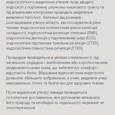
ендоскопічного видалення утворів лікар вводить
ендоскоп у порожнину шлунково-кишкового тракту та
під візуальним контролем проводить видалення
виявленої патології. Залежно від розмірів і
розташування утвору можуть застосовуватися різні
техніки: ендоскопічна поліпектомія різної категорії
складності, ендоскопічна резекція слизової (EMR),
ендоскопічна дисекція у підслизовому шарі (ESD),
ендоскопічна підслизова тунельна резекція (STER),
ендоскопічна повностінна резекція (FTER).
Процедури проводяться в умовах стерильності, під
загальною седацією і знеболенням або короткочасним
медикаментозним сном, що забезпечує комфорт і
відсутність болю. Вбудована відеосистема ендоскопа
дозволяє збільшити зображення, а отже, видалити утвір
максимально точно та безпечно для здорових тканин.
Після видалення утвору завжди проводиться
гістологічне дослідження, яке допомагає визначити
його природу та необхідність подальшого лікування чи
спостереження.