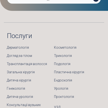
Послуги
Дерматологія
Косметологія
Догляд за тілом
Трихологія
Трансплантація волосся
Подологія
Загальна хірургія
Пластична хірургія
Дитяча хірургія
Ендоскопія
Гінекологія
Урологія
Дитяча урологія
Проктологія
Консультації вузьких
УЗД