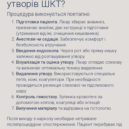
утворів ШКТ?
Процедура виконується поетапно:
Підготовка пацієнта.
Лікар збирає анамнез,
призначає аналізи, дає інструкції з підготовки
(утримання від їжі, очищення кишківника).
Анестезія чи седація.
Забезпечує комфорт і
безболісність втручання.
Введення ендоскопа.
Через рот або пряму кишку
залежно від розташування утвору.
Візуалізація та оцінка утвору.
Лікар оглядає слизову
та визначає оптимальну техніку видалення.
Видалення утвору.
Використовуються спеціальні
петлі, ножі, коагулятори. При необхідності
проводиться резекція слизової чи підслизового
шару.
Контроль гемостазу.
Зупинка кровотечі за
допомогою кліпсів, коагуляції або ін’єкцій.
Вилучення матеріалу
та відправка на гістологію.
Після виходу з наркозу необхідне нетривале
післяпроцедурне спостереження. Пацієнт перебуває під