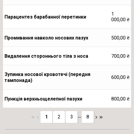
1
Парацентез барабанної перетинки
000,00
₴
Промивання навколо носових пазух
500,00
₴
Видалення стороннього тіла з носа
700,00
₴
Зупинка носової кровотечі (передня
600,00
₴
тампонада)
Пункція верхньощелепної пазухи
800,00
₴
...
1
2
3
8