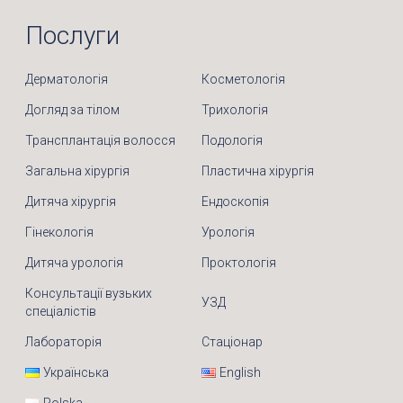
Послуги
Дерматологія
Косметологія
Догляд за тілом
Трихологія
Трансплантація волосся
Подологія
Загальна хірургія
Пластична хірургія
Дитяча хірургія
Ендоскопія
Гінекологія
Урологія
Дитяча урологія
Проктологія
Консультації вузьких
УЗД
спеціалістів
Лабораторія
Стаціонар
Українська
English