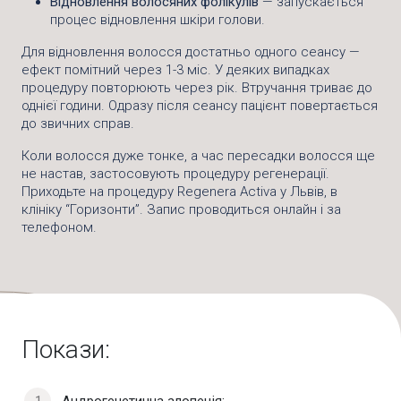
Відновлення волосяних фолікулів
— запускається
процес відновлення шкіри голови.
Для відновлення волосся достатньо одного сеансу —
ефект помітний через 1-3 міс. У деяких випадках
процедуру повторюють через рік. Втручання триває до
однієї години. Одразу після сеансу пацієнт повертається
до звичних справ.
Коли волосся дуже тонке, а час пересадки волосся ще
не настав, застосовують процедуру регенерації.
Приходьте на процедуру Regenera Activa у Львів, в
клініку “Горизонти”. Запис проводиться онлайн і за
телефоном.
Покази:
Андрогенетична алопеція;