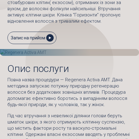
стовбурових клітин( екзосом), отриманих із зони за
вухом, де волосяні фолікули найсильніші. Втручання
активує клітини шкіри. Клініка “Горизонти” пропонує
відновлення волосся з тривалим ефектом.
Запис на прийом
Опис послуги
Повна назва процедури — Regenera Activa AMT. Дана
методика запускає потужну природну регенерацію
волосся без додаткових зовнішніх впливів. Процедура
допомагає ефективно боротись з випадінням волосся
будь-якої природи, як у чоловіків, так у жінок.
Під час втручання з невеликої ділянки голови беруть
шматок шкіри, з якого отримують клітинну суспензію,
що містить фактори росту та васкуло-стромальні
клітини. Одержані власні екзосоми вводять у проблемні