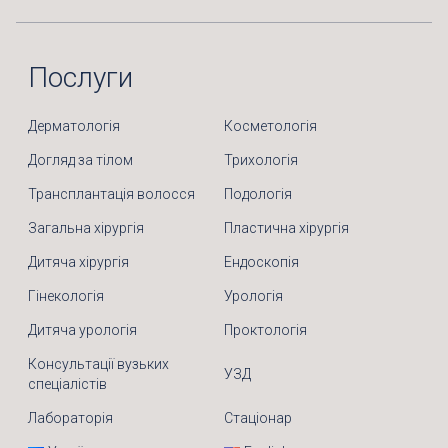
Послуги
Дерматологія
Косметологія
Догляд за тілом
Трихологія
Трансплантація волосся
Подологія
Загальна хірургія
Пластична хірургія
Дитяча хірургія
Ендоскопія
Гінекологія
Урологія
Дитяча урологія
Проктологія
Консультації вузьких
УЗД
спеціалістів
Лабораторія
Стаціонар