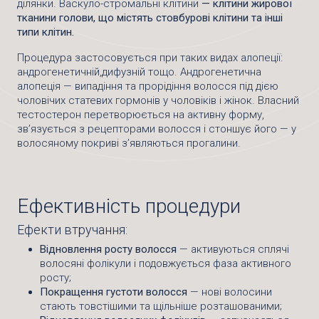
ділянки. Васкуло-стромальні клітини
—
клітини жирової
тканини голови, що містять стовбурові клітини та інші
типи клітин.
Процедура застосовується при таких видах алопеції:
андрогенетичній,дифузній тощо. Андрогенетична
алопеція — випадіння та прорідіння волосся під дією
чоловічих статевих гормонів у чоловіків і жінок. Власний
тестостерон перетворюється на активну форму,
зв’язується з рецепторами волосся і стоншує його — у
волосяному покриві з’являються прогалини.
Ефективність процедури
Ефекти втручання:
Відновлення росту волосся
— активуються сплячі
волосяні фолікули і подовжується фаза активного
росту;
Покращення густоти волосся
— нові волосини
стають товстішими та щільніше розташованими;