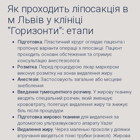
Як проходить ліпосакція в
м Львів у клініці
“Горизонти”: етапи
Підготовка.
Пластичний хірург оглядає пацієнта і
пропонує варіанти операції з ліпосакції. Пацієнт
проходить основні обстеження та отримує
консультацію анестезіолога.
Розмітка.
Перед процедурою лікар маркером
виконує розмітку на зонах видалення жиру.
Анестезія.
Застосовують загальне або місцеве
знеболення.
Введення тумесцентного розчину.
У жирову тканину
вводять спеціальний розчин, який зменшує
крововтрату, полегшує видалення жиру та знижує
біль після процедури.
Підготовка жирової тканини
для видалення за
допомогою ультразвукового апарату Vazer
Видалення жиру.
Через маленькі проколи у ділянки
втручання вводяться тонкі трубки (канюлі). Жирова