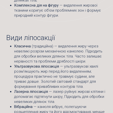
ділянках тіла;
Комплексна дія на фігуру
— видалення жирової
тканини коригує об’єм проблемних зон і формує
природний контур фігури.
Види ліпосакції
Класична
(традиційна) — видалення жиру через
невеликі розрізи механічною канюлею. Підходить
для обробки великих ділянок тіла. Часто залишає
нерівності та проблеми дряблості шкіри.
Ультразвукова ліпосакція
— ультразвукові хвилі
розм’якшують жир перед його видаленням;
процедура практично не травмує судини, але
триває довше. Золотий світовий стандарт для
формування привабливих контурів тіла.
Лазерна ліпосакція
— лазер руйнує жирові клітини і
допомагає підтягнути шкіру, Підходить для обробки
невеликих ділянок тіла.
Вібраційна
— канюля вібрує, полегшуючи
розщеплення жиру та його відсмоктування; менше