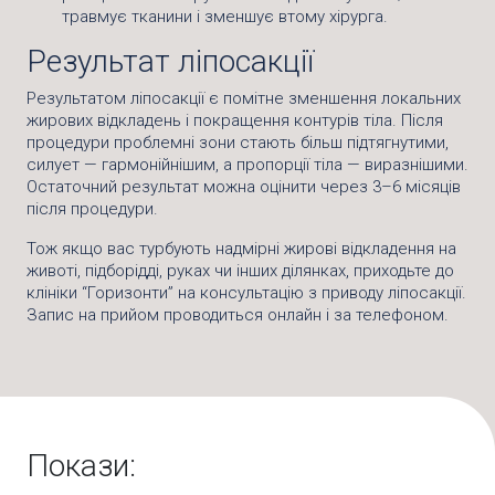
травмує тканини і зменшує втому хірурга.
Результат ліпосакції
Результатом ліпосакції є помітне зменшення локальних
жирових відкладень і покращення контурів тіла. Після
процедури проблемні зони стають більш підтягнутими,
силует — гармонійнішим, а пропорції тіла — виразнішими.
Остаточний результат можна оцінити через 3–6 місяців
після процедури.
Тож якщо вас турбують надмірні жирові відкладення на
животі, підборідді, руках чи інших ділянках, приходьте до
клініки “Горизонти” на консультацію з приводу ліпосакції.
Запис на прийом проводиться онлайн і за телефоном.
Покази: