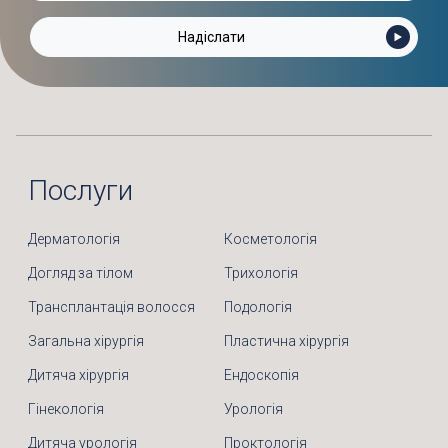
Послуги
Дерматологія
Косметологія
Догляд за тілом
Трихологія
Трансплантація волосся
Подологія
Загальна хірургія
Пластична хірургія
Дитяча хірургія
Ендоскопія
Гінекологія
Урологія
Дитяча урологія
Проктологія