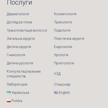
Послуги
Дерматологія
Косметологія
Догляд за тілом
Трихологія
Трансплантація волосся
Подологія
Загальна хірургія
Пластична хірургія
Дитяча хірургія
Ендоскопія
Гінекологія
Урологія
Дитяча урологія
Проктологія
Консультації вузьких
УЗД
спеціалістів
Лабораторія
Стаціонар
Українська
English
Polska